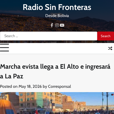
Skip
Radio Sin Fronteras
to
content
Desde Bolivia
facebook
instagram
youtube
Search
for:
Marcha evista llega a El Alto e ingresará
a La Paz
Posted on
May 18, 2026
by
Corresponsal