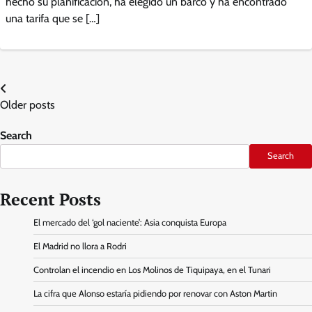
hecho su planificación, ha elegido un barco y ha encontrado
una tarifa que se […]
Posts
Older posts
navigation
Search
Search
Recent Posts
El mercado del ‘gol naciente’: Asia conquista Europa
El Madrid no llora a Rodri
Controlan el incendio en Los Molinos de Tiquipaya, en el Tunari
La cifra que Alonso estaría pidiendo por renovar con Aston Martin