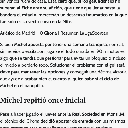
sin vencer fuera de casa.
Está claro que, si los gerundenses no
superan al Elche ante su afición, que tiene que llenar hasta la
bandera el estadio, merecerán un descenso traumático en la que
tan solo es su sexto curso en la élite.
Atlético de Madrid 1-0 Girona I Resumen LaLiga
Sportian
Si bien
Míchel apuesta por tener una semana tranquila
, normal,
sin nervios o excitación, jugarse el todo o nada en 90 minutos es
algo que se tendrá que gestionar para evitar un bloqueo o incluso
el miedo a perderlo todo.
Solucionar el problema con el gol será
clave para mantener las opciones
y conseguir una décima victoria
que ayude a
acabar bien el cuento y, quién sabe si el ciclo de
Míchel en el banquillo.
Míchel repitió once inicial
Pese a haber jugado el jueves ante la
Real Sociedad en Montilivi
,
el técnico del Girona
decidió apostar de entrada con los mismos
once protagonistas que salieron
a jugar contra el conjunto