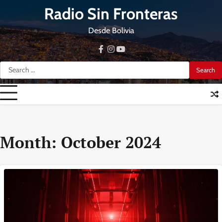
Skip
Radio Sin Fronteras
to
content
Desde Bolivia
facebook
instagram
youtube
Search
for:
Month:
October 2024