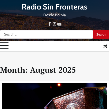
Skip
Radio Sin Fronteras
to
content
Desde Bolivia
facebook
instagram
youtube
Search
for:
Month:
August 2025