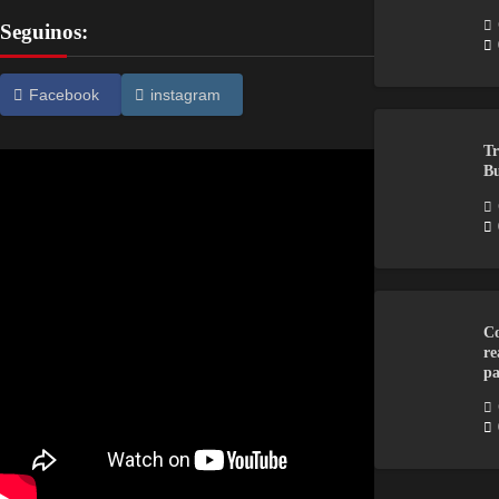
Seguinos:
Facebook
instagram
Tr
Bu
Co
re
pa