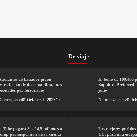
De viaje
tudiantes de Ecuador piden
El bono de 100.000 
carcelación de doce manifestantes
Sapphire Preferred fi
ocesados por terrorismo
julio
Corresponsal
October 1, 2025
0
Franzwmejiav
Jul
uTube pagará $us 24,5 millones a
Los mejores pueblos 
ump por suspensión de su cuenta
UU. para una escapa