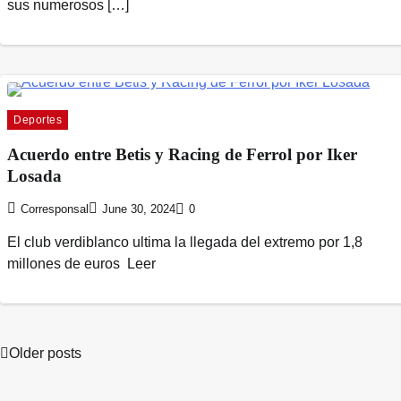
sus numerosos […]
Deportes
Acuerdo entre Betis y Racing de Ferrol por Iker
Losada
Corresponsal
June 30, 2024
0
El club verdiblanco ultima la llegada del extremo por 1,8
millones de euros Leer
Older posts
Posts
navigation