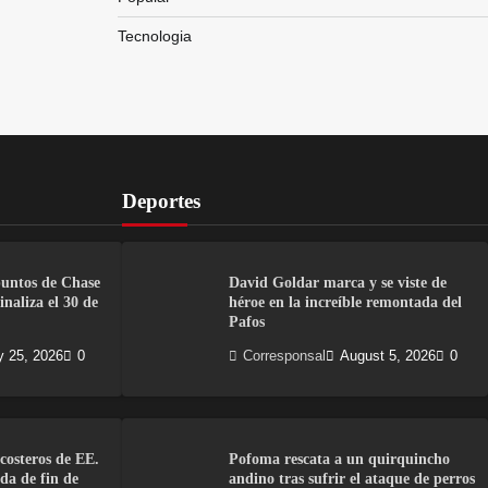
Tecnologia
Deportes
puntos de Chase
David Goldar marca y se viste de
naliza el 30 de
héroe en la increíble remontada del
Pafos
y 25, 2026
0
Corresponsal
August 5, 2026
0
costeros de EE.
Pofoma rescata a un quirquincho
da de fin de
andino tras sufrir el ataque de perros