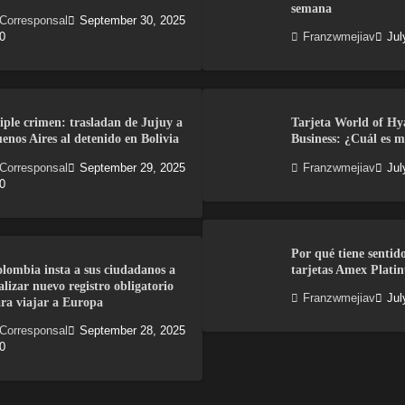
semana
Corresponsal
September 30, 2025
0
Franzwmejiav
Jul
iple crimen: trasladan de Jujuy a
Tarjeta World of Hy
enos Aires al detenido en Bolivia
Business: ¿Cuál es m
Corresponsal
September 29, 2025
Franzwmejiav
Jul
0
Por qué tiene sentid
lombia insta a sus ciudadanos a
tarjetas Amex Plati
alizar nuevo registro obligatorio
Franzwmejiav
Jul
ra viajar a Europa
Corresponsal
September 28, 2025
0