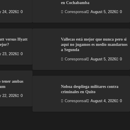
en Cochabamba
y 24, 2026
0
Corresponsal
August 5, 2026
0
att versus Hyatt
Vallecas está mejor que nunca pero si
ejor?
aquí no jugamos es medio mandarnos
a Segunda
y 23, 2026
0
Corresponsal
August 5, 2026
0
o tener ambas
num
Noboa despliega militares contra
criminales en Quito
y 22, 2026
0
Corresponsal
August 4, 2026
0