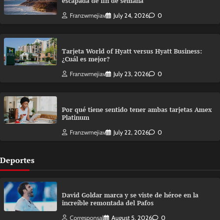
escapada de fin de semana
Franzwmejiav
July 24, 2026
0
Tarjeta World of Hyatt versus Hyatt Business:
¿Cuál es mejor?
Franzwmejiav
July 23, 2026
0
Por qué tiene sentido tener ambas tarjetas Amex
Platinum
Franzwmejiav
July 22, 2026
0
Deportes
David Goldar marca y se viste de héroe en la
increíble remontada del Pafos
Corresponsal
August 5, 2026
0