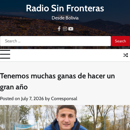
Skip
Radio Sin Fronteras
to
content
Desde Bolivia
facebook
instagram
youtube
Search
for:
Tenemos muchas ganas de hacer un
gran año
Posted on
July 7, 2026
by
Corresponsal