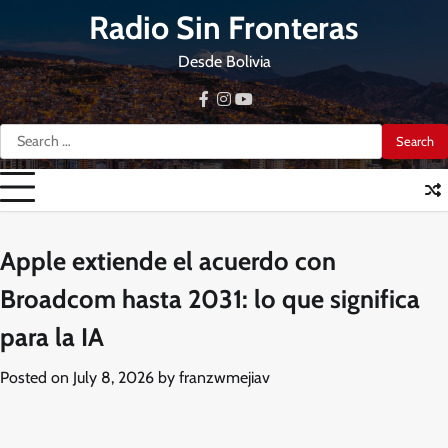
Skip
Radio Sin Fronteras
to
content
Desde Bolivia
facebook
instagram
youtube
Search
for:
Apple extiende el acuerdo con
Broadcom hasta 2031: lo que significa
para la IA
Posted on
July 8, 2026
by
franzwmejiav