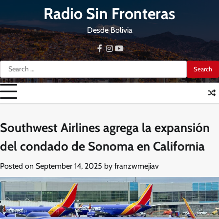
Skip
Radio Sin Fronteras
to
content
Desde Bolivia
facebook
instagram
youtube
Search
for:
Southwest Airlines agrega la expansión
del condado de Sonoma en California
Posted on
September 14, 2025
by
franzwmejiav