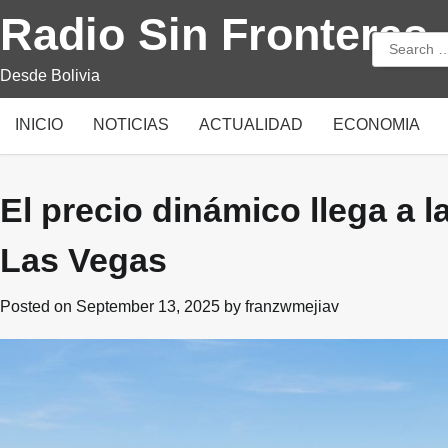
Skip
Radio Sin Fronteras
to
Search
content
for:
Desde Bolivia
INICIO
NOTICIAS
ACTUALIDAD
ECONOMIA
El precio dinámico llega a l
Las Vegas
Posted on
September 13, 2025
by
franzwmejiav