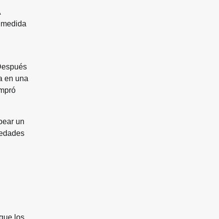
A
A medida
 Después
ta en una
ompró
pear un
iedades
ue los