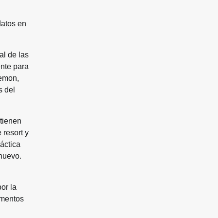
datos en
al de las
ente para
Lemon,
s del
 tienen
 resort y
áctica
 nuevo.
or la
ementos