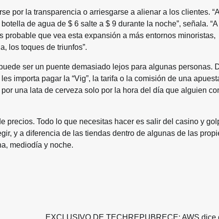
por la transparencia o arriesgarse a alienar a los clientes. “
botella de agua de $ 6 salte a $ 9 durante la noche”, señala. “
es probable que vea esta expansión a más entornos minoristas,
, los toques de triunfos”.
s puede ser un puente demasiado lejos para algunas personas.
les importa pagar la “Vig”, la tarifa o la comisión de una apues
por una lata de cerveza solo por la hora del día que alguien c
 precios. Todo lo que necesitas hacer es salir del casino y gol
r, y a diferencia de las tiendas dentro de algunas de las prop
na, mediodía y noche.
EXCLUSIVO DE TECHREPUBRECE: AWS dice q