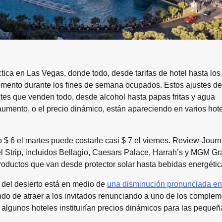
tica en Las Vegas, donde todo, desde tarifas de hotel hasta los
omento durante los fines de semana ocupados. Estos ajustes de
tes que venden todo, desde alcohol hasta papas fritas y agua
 aumento, o el precio dinámico, están apareciendo en varios hot
$ 6 el martes puede costarle casi $ 7 el viernes. Review-Journ
 Strip, incluidos Bellagio, Caesars Palace, Harrah’s y MGM Gr
oductos que van desde protector solar hasta bebidas energétic
 del desierto está en medio de
una disminución pronunciada en
ando de atraer a los invitados renunciando a uno de los comple
é algunos hoteles instituirían precios dinámicos para las pequeñ