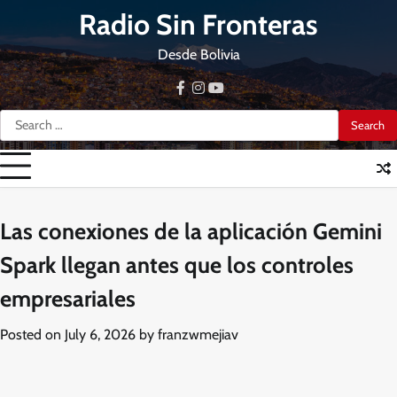
Skip
Radio Sin Fronteras
to
content
Desde Bolivia
facebook
instagram
youtube
Search
for:
Las conexiones de la aplicación Gemini
Spark llegan antes que los controles
empresariales
Posted on
July 6, 2026
by
franzwmejiav