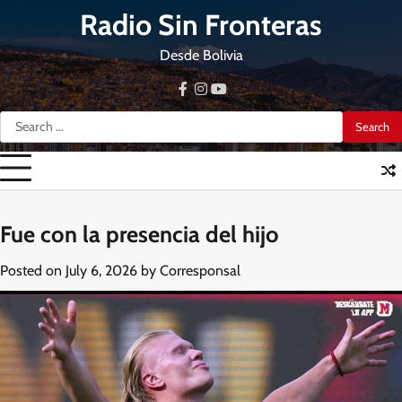
Skip
Radio Sin Fronteras
to
content
Desde Bolivia
facebook
instagram
youtube
Search
for:
Fue con la presencia del hijo
Posted on
July 6, 2026
by
Corresponsal