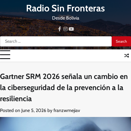
Skip
Radio Sin Fronteras
to
content
Desde Bolivia
facebook
instagram
youtube
Search
for:
Gartner SRM 2026 señala un cambio en
la ciberseguridad de la prevención a la
resiliencia
Posted on
June 5, 2026
by
franzwmejiav