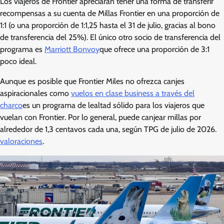
Los viajeros de Frontier apreciarán tener una forma de transferir
recompensas a su cuenta de Millas Frontier en una proporción de
1:1 (o una proporción de 1:1,25 hasta el 31 de julio, gracias al bono
de transferencia del 25%). El único otro socio de transferencia del
programa es
Marriott Bonvoy
que ofrece una proporción de 3:1
poco ideal.
Aunque es posible que Frontier Miles no ofrezca canjes
aspiracionales como
vuelos en clase business a través del
charco
es un programa de lealtad sólido para los viajeros que
vuelan con Frontier. Por lo general, puede canjear millas por
alrededor de 1,3 centavos cada una, según TPG de julio de 2026.
valoraciones
.