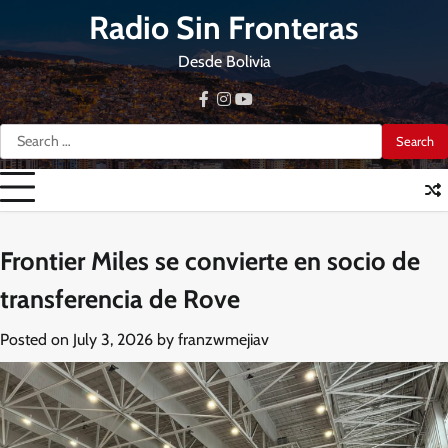
Skip
Radio Sin Fronteras
to
content
Desde Bolivia
facebook
instagram
youtube
Search
for:
Frontier Miles se convierte en socio de
transferencia de Rove
Posted on
July 3, 2026
by
franzwmejiav