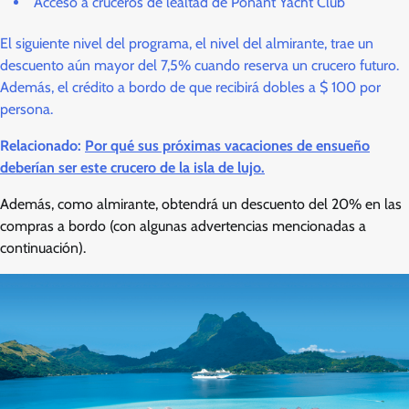
Acceso a cruceros de lealtad de Ponant Yacht Club
El siguiente nivel del programa, el nivel del almirante, trae un
descuento aún mayor del 7,5% cuando reserva un crucero futuro.
Además, el crédito a bordo de que recibirá dobles a $ 100 por
persona.
Relacionado:
Por qué sus próximas vacaciones de ensueño
deberían ser este crucero de la isla de lujo.
Además, como almirante, obtendrá un descuento del 20% en las
compras a bordo (con algunas advertencias mencionadas a
continuación).