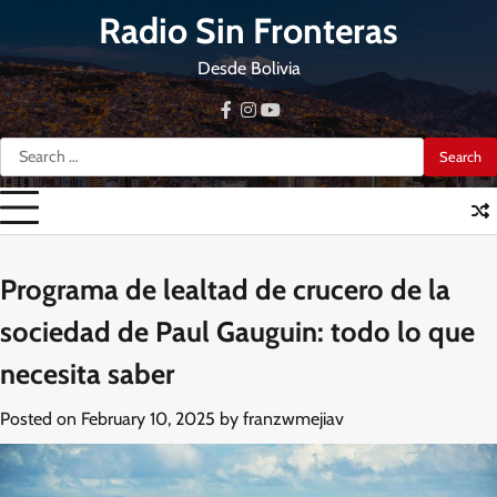
Skip
Radio Sin Fronteras
to
content
Desde Bolivia
facebook
instagram
youtube
Search
for:
Programa de lealtad de crucero de la
sociedad de Paul Gauguin: todo lo que
necesita saber
Posted on
February 10, 2025
by
franzwmejiav