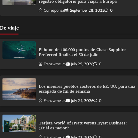
registro obligatorio para viajar a Europa
Corresponsal
September 28, 2025
0
De viaje
El bono de 100.000 puntos de Chase Sapphire
Preferred finaliza el 30 de julio
Franzwmejiav
July 25, 2026
0
Los mejores pueblos costeros de EE. UU. para una
escapada de fin de semana
Franzwmejiav
July 24, 2026
0
Tarjeta World of Hyatt versus Hyatt Business:
¿Cuál es mejor?
Franzwmejiav
July 23, 2026
0