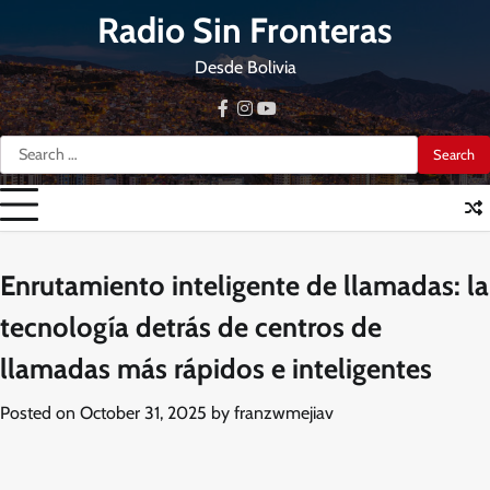
Skip
Radio Sin Fronteras
to
content
Desde Bolivia
facebook
instagram
youtube
Search
for:
Enrutamiento inteligente de llamadas: la
tecnología detrás de centros de
llamadas más rápidos e inteligentes
Posted on
October 31, 2025
by
franzwmejiav