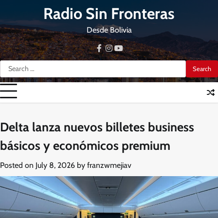
Skip
Radio Sin Fronteras
to
content
Desde Bolivia
facebook
instagram
youtube
Search
for:
Delta lanza nuevos billetes business
básicos y económicos premium
Posted on
July 8, 2026
by
franzwmejiav