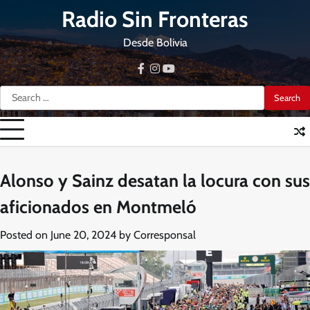
Skip
Radio Sin Fronteras
to
content
Desde Bolivia
facebook
instagram
youtube
Search
for:
Alonso y Sainz desatan la locura con sus
aficionados en Montmeló
Posted on
June 20, 2024
by
Corresponsal