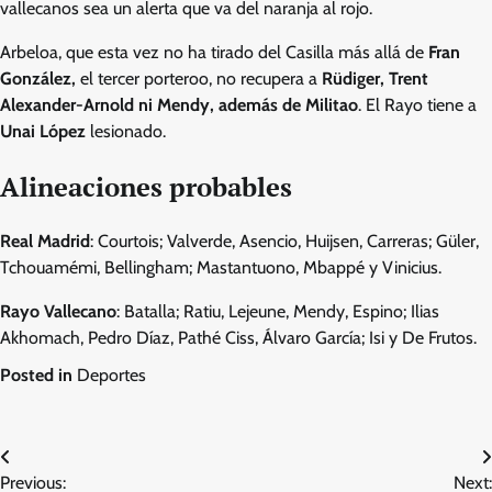
vallecanos sea un alerta que va del naranja al rojo.
Arbeloa, que esta vez no ha tirado del Casilla más allá de
Fran
González,
el tercer porteroo, no recupera a
Rüdiger, Trent
Alexander-Arnold ni Mendy, además de Militao
. El Rayo tiene a
Unai López
lesionado.
Alineaciones probables
Real Madrid
: Courtois; Valverde, Asencio, Huijsen, Carreras; Güler,
Tchouamémi, Bellingham; Mastantuono, Mbappé y Vinicius.
Rayo Vallecano
: Batalla; Ratiu, Lejeune, Mendy, Espino; Ilias
Akhomach, Pedro Díaz, Pathé Ciss, Álvaro García; Isi y De Frutos.
Posted in
Deportes
Post
Previous:
Next: