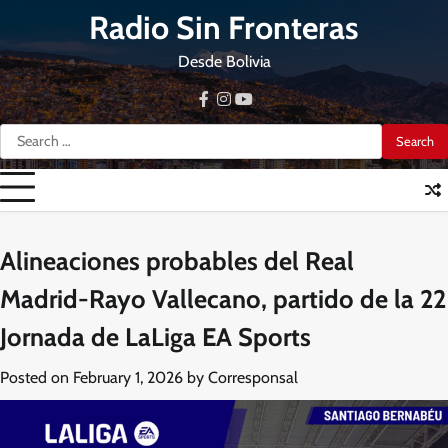
Skip
Radio Sin Fronteras
to
content
Desde Bolivia
facebook
instagram
youtube
Search
for:
Alineaciones probables del Real
Madrid-Rayo Vallecano, partido de la 22
Jornada de LaLiga EA Sports
Posted on
February 1, 2026
by
Corresponsal