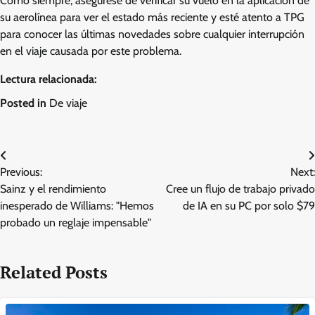
Como siempre, asegúrese de verificar su vuelo en la aplicación de
su aerolínea para ver el estado más reciente y esté atento a TPG
para conocer las últimas novedades sobre cualquier interrupción
en el viaje causada por este problema.
Lectura relacionada:
Posted in
De viaje
Post
Previous:
Next:
navigation
Sainz y el rendimiento
Cree un flujo de trabajo privado
inesperado de Williams: "Hemos
de IA en su PC por solo $79
probado un reglaje impensable"
Related Posts