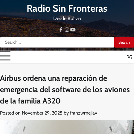
Skip
Radio Sin Fronteras
to
content
Desde Bolivia
facebook
instagram
youtube
Search
for:
Airbus ordena una reparación de
emergencia del software de los aviones
de la familia A320
Posted on
November 29, 2025
by
franzwmejiav