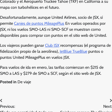
Colorado y el Aeropuerto Truckee Tahoe (TKF) en California a su
mapa con turbohélices en el futuro.
Desafortunadamente, aunque United Airlines, socio de JSX, sí
permite
Canjes de puntos MileagePlus
En vuelos operados por
JSX, ni los vuelos SMO-LAS ni SMO-SCF se muestran como
disponibles para comprar con puntos en el sitio web de United.
Los viajeros pueden ganar
Club JSX
recompensas (el programa de
fidelización propio de la aerolínea),
JetBlue TrueBlue
puntos o
puntos United MileagePlus en vuelos JSX.
Para vuelos de ida en enero, las tarifas comienzan en $215 de
SMO a LAS y $279 de SMO a SCF, según el sitio web de JSX.
Posted in
De viaje
Post
Previous:
Next:
navigation