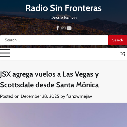
Skip
Radio Sin Fronteras
to
content
Desde Bolivia
facebook
instagram
youtube
Search
for:
JSX agrega vuelos a Las Vegas y
Scottsdale desde Santa Mónica
Posted on
December 28, 2025
by
franzwmejiav