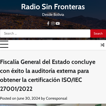
Skip
Radio Sin Fronteras
to
content
Desde Bolivia
facebook
instagram
youtube
Search
for:
Fiscalía General del Estado concluye
con éxito la auditoría externa para
obtener la certificación ISO/IEC
27001/2022
Posted on
June 30, 2024
by
Corresponsal