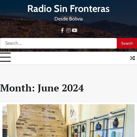
Skip
Radio Sin Fronteras
to
content
Desde Bolivia
facebook
instagram
youtube
Search
for:
Month:
June 2024