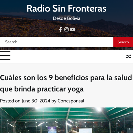
Skip
Radio Sin Fronteras
to
content
Desde Bolivia
facebook
instagram
youtube
Search
for:
Cuáles son los 9 beneficios para la salud
que brinda practicar yoga
Posted on
June 30, 2024
by
Corresponsal