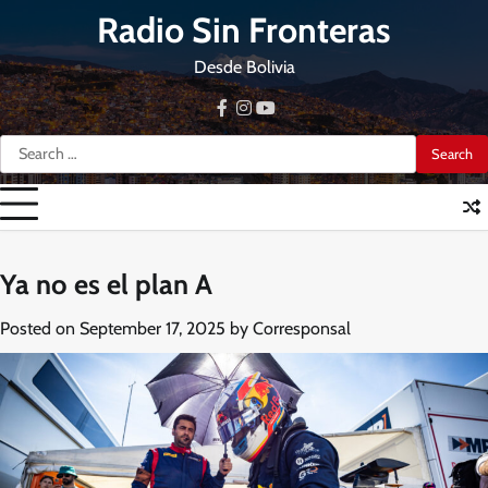
Skip
Radio Sin Fronteras
to
content
Desde Bolivia
facebook
instagram
youtube
Search
for:
Ya no es el plan A
Posted on
September 17, 2025
by
Corresponsal