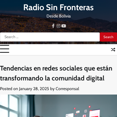
Skip
Radio Sin Fronteras
to
content
Desde Bolivia
facebook
instagram
youtube
Search
for:
Tendencias en redes sociales que están
transformando la comunidad digital
Posted on
January 28, 2025
by
Corresponsal