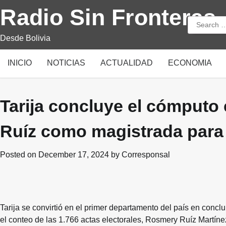
Skip
Radio Sin Fronteras
to
Search
content
for:
Desde Bolivia
INICIO
NOTICIAS
ACTUALIDAD
ECONOMIA
Tarija concluye el cómputo 
Ruíz como magistrada para
Posted on
December 17, 2024
by
Corresponsal
Tarija se convirtió en el primer departamento del país en conclui
el conteo de las 1.766 actas electorales, Rosmery Ruíz Martíne