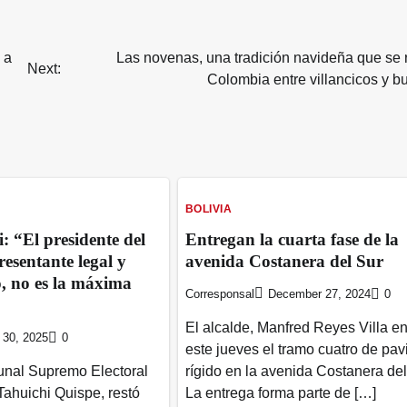
 a
Las novenas, una tradición navideña que se 
Next:
Colombia entre villancicos y b
BOLIVIA
: “El presidente del
Entregan la cuarta fase de la
esentante legal y
avenida Costanera del Sur
o, no es la máxima
Corresponsal
December 27, 2024
0
El alcalde, Manfred Reyes Villa e
l 30, 2025
0
este jueves el tramo cuatro de pa
bunal Supremo Electoral
rígido en la avenida Costanera del
Tahuichi Quispe, restó
La entrega forma parte de […]