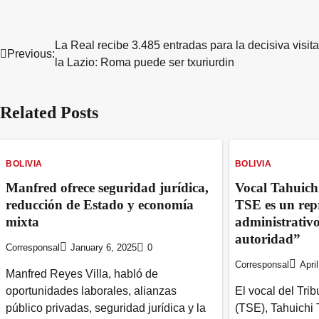
La Real recibe 3.485 entradas para la decisiva visita
Post
Previous:
la Lazio: Roma puede ser txuriurdin
navigation
Related Posts
BOLIVIA
BOLIVIA
Manfred ofrece seguridad jurídica,
Vocal Tahuichi
reducción de Estado y economía
TSE es un repr
mixta
administrativ
autoridad”
Corresponsal
January 6, 2025
0
Corresponsal
Apri
Manfred Reyes Villa, habló de
oportunidades laborales, alianzas
El vocal del Tri
público privadas, seguridad jurídica y la
(TSE), Tahuichi 