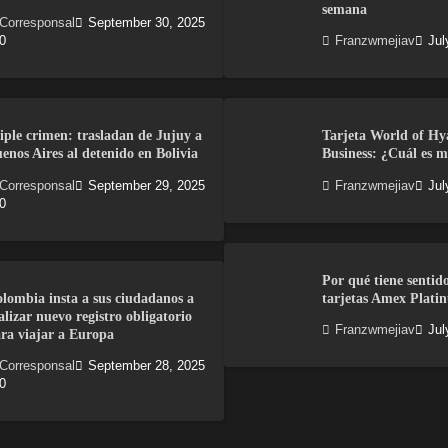
semana
Corresponsal
September 30, 2025
0
Franzwmejiav
Jul
iple crimen: trasladan de Jujuy a
Tarjeta World of Hy
enos Aires al detenido en Bolivia
Business: ¿Cuál es m
Corresponsal
September 29, 2025
Franzwmejiav
Jul
0
Por qué tiene sentid
lombia insta a sus ciudadanos a
tarjetas Amex Plati
alizar nuevo registro obligatorio
Franzwmejiav
Jul
ra viajar a Europa
Corresponsal
September 28, 2025
0