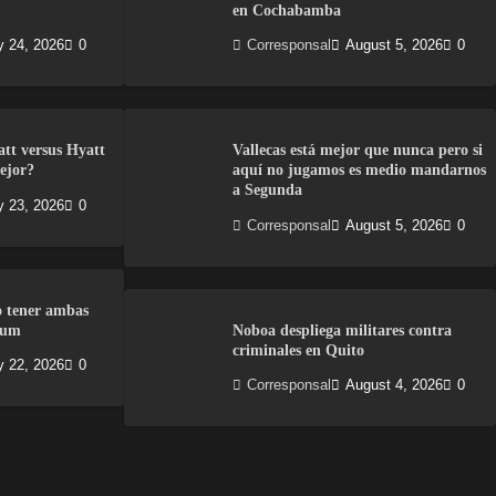
en Cochabamba
y 24, 2026
0
Corresponsal
August 5, 2026
0
att versus Hyatt
Vallecas está mejor que nunca pero si
ejor?
aquí no jugamos es medio mandarnos
a Segunda
y 23, 2026
0
Corresponsal
August 5, 2026
0
o tener ambas
num
Noboa despliega militares contra
criminales en Quito
y 22, 2026
0
Corresponsal
August 4, 2026
0