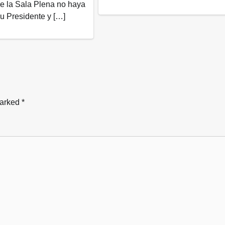
ue la Sala Plena no haya
su Presidente y […]
marked
*