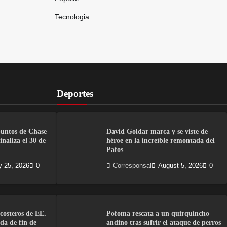
Tecnologia
Deportes
puntos de Chase
David Goldar marca y se viste de
naliza el 30 de
héroe en la increíble remontada del
Pafos
y 25, 2026
0
Corresponsal
August 5, 2026
0
costeros de EE.
Pofoma rescata a un quirquincho
da de fin de
andino tras sufrir el ataque de perros