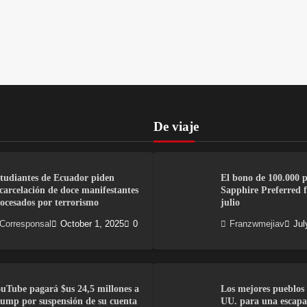
De viaje
tudiantes de Ecuador piden
El bono de 100.000 
carcelación de doce manifestantes
Sapphire Preferred fi
ocesados por terrorismo
julio
Corresponsal
October 1, 2025
0
Franzwmejiav
Jul
uTube pagará $us 24,5 millones a
Los mejores pueblos 
ump por suspensión de su cuenta
UU. para una escapa