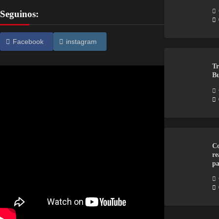
Seguinos:
Facebook
instagram
Tr
Bu
Co
re
pa