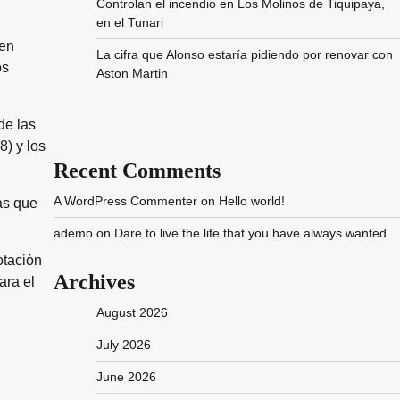
Controlan el incendio en Los Molinos de Tiquipaya,
en el Tunari
ien
La cifra que Alonso estaría pidiendo por renovar con
os
Aston Martin
de las
8) y los
Recent Comments
A WordPress Commenter
on
Hello world!
as que
ademo
on
Dare to live the life that you have always wanted.
otación
Archives
ara el
August 2026
July 2026
June 2026