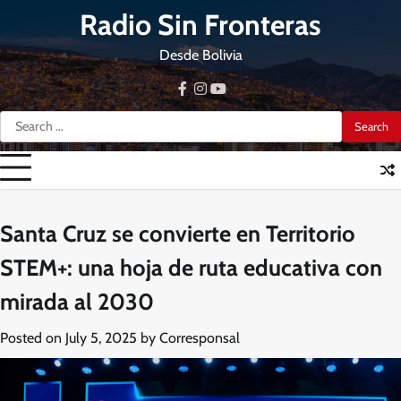
Skip
Radio Sin Fronteras
to
content
Desde Bolivia
facebook
instagram
youtube
Search
for:
Santa Cruz se convierte en Territorio
STEM+: una hoja de ruta educativa con
mirada al 2030
Posted on
July 5, 2025
by
Corresponsal