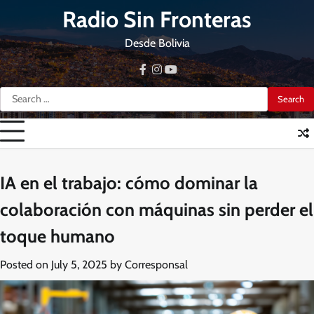
Skip
Radio Sin Fronteras
to
content
Desde Bolivia
facebook
instagram
youtube
Search
for:
IA en el trabajo: cómo dominar la
colaboración con máquinas sin perder el
toque humano
Posted on
July 5, 2025
by
Corresponsal