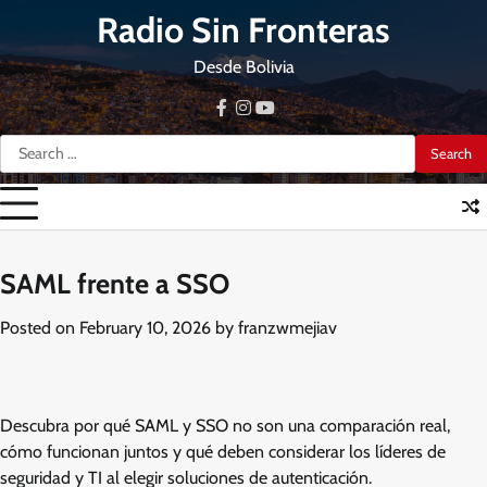
Skip
Radio Sin Fronteras
to
content
Desde Bolivia
facebook
instagram
youtube
Search
for:
SAML frente a SSO
Posted on
February 10, 2026
by
franzwmejiav
Descubra por qué SAML y SSO no son una comparación real,
cómo funcionan juntos y qué deben considerar los líderes de
seguridad y TI al elegir soluciones de autenticación.