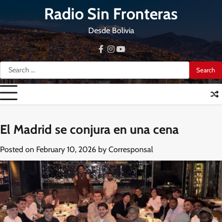
Skip
Radio Sin Fronteras
to
content
Desde Bolivia
facebook
instagram
youtube
Search
for:
El Madrid se conjura en una cena
Posted on
February 10, 2026
by
Corresponsal