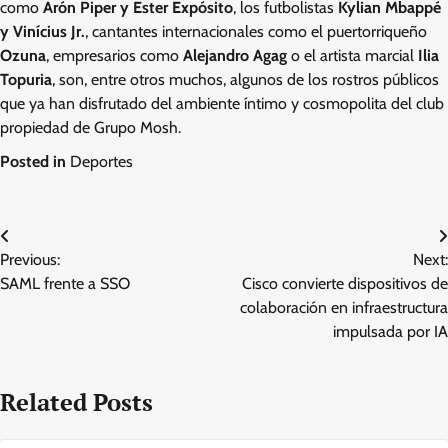
como
Arón Piper y Ester Expósito
, los futbolistas
Kylian Mbappé
y Vinícius Jr.
, cantantes internacionales como el puertorriqueño
Ozuna
, empresarios como
Alejandro Agag
o el artista marcial
Ilia
Topuria
, son, entre otros muchos, algunos de los rostros públicos
que ya han disfrutado del ambiente íntimo y cosmopolita del club
propiedad de Grupo Mosh.
Posted in
Deportes
Post
Previous:
Next:
navigation
SAML frente a SSO
Cisco convierte dispositivos de
colaboración en infraestructura
impulsada por IA
Related Posts