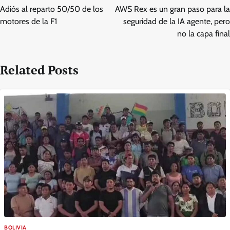
navigation
Adiós al reparto 50/50 de los
AWS Rex es un gran paso para la
motores de la F1
seguridad de la IA agente, pero
no la capa final
Related Posts
BOLIVIA