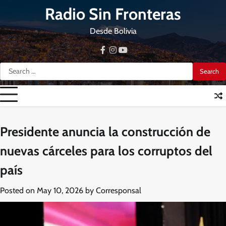
Skip
Radio Sin Fronteras
to
content
Desde Bolivia
facebook
instagram
youtube
Search
for:
Presidente anuncia la construcción de
nuevas cárceles para los corruptos del
país
Posted on
May 10, 2026
by
Corresponsal