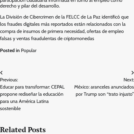
participación ciudadana informada en torno al empleo como
derecho y pilar del desarrollo.
La División de Cibercrimen de la FELCC de La Paz identificó que
los fraudes digitales más reportados están relacionados con la
compra de insumos de primera necesidad, ofertas de empleo
falsas y ventas fraudulentas de criptomonedas
Posted in
Popular
Post
Previous:
Next:
navigation
Educar para transformar: CEPAL
México: aranceles anunciados
propone rediseñar la educación
por Trump son “trato injusto”
para una América Latina
sostenible
Related Posts