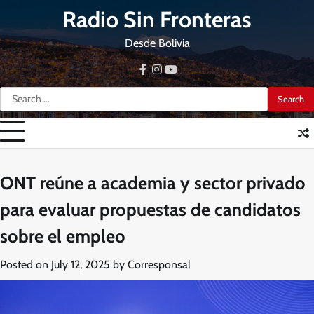
Skip
Radio Sin Fronteras
to
content
Desde Bolivia
facebook
instagram
youtube
Search
for:
ONT reúne a academia y sector privado
para evaluar propuestas de candidatos
sobre el empleo
Posted on
July 12, 2025
by
Corresponsal