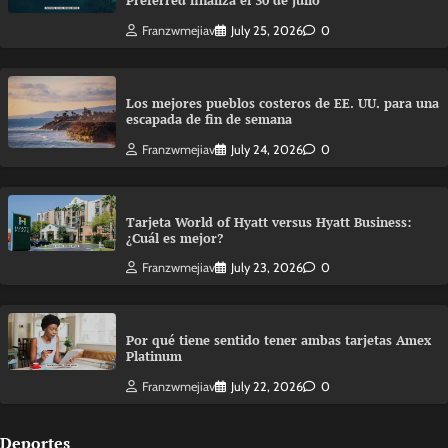
Preferred finaliza el 30 de julio
Franzwmejiav
July 25, 2026
0
Los mejores pueblos costeros de EE. UU. para una
escapada de fin de semana
Franzwmejiav
July 24, 2026
0
Tarjeta World of Hyatt versus Hyatt Business:
¿Cuál es mejor?
Franzwmejiav
July 23, 2026
0
Por qué tiene sentido tener ambas tarjetas Amex
Platinum
Franzwmejiav
July 22, 2026
0
Deportes