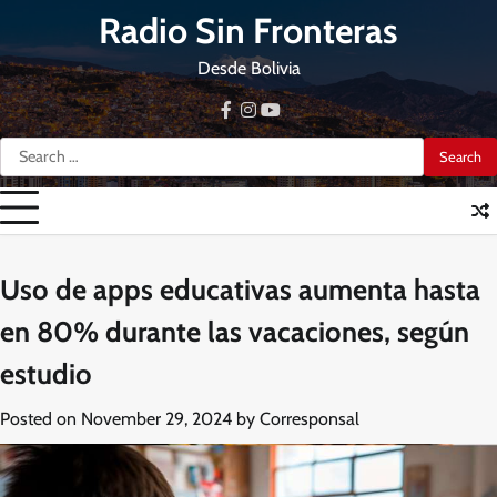
Skip
Radio Sin Fronteras
to
content
Desde Bolivia
facebook
instagram
youtube
Search
for:
Uso de apps educativas aumenta hasta
en 80% durante las vacaciones, según
estudio
Posted on
November 29, 2024
by
Corresponsal