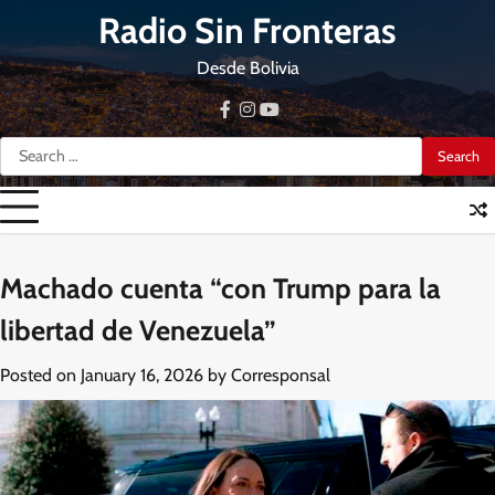
Skip
Radio Sin Fronteras
to
content
Desde Bolivia
facebook
instagram
youtube
Search
for:
Machado cuenta “con Trump para la
libertad de Venezuela”
Posted on
January 16, 2026
by
Corresponsal