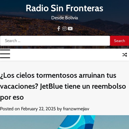
Skip
Radio Sin Fronteras
to
content
Desde Bolivia
facebook
instagram
youtube
Search
for:
¿Los cielos tormentosos arruinan tus
vacaciones? JetBlue tiene un reembolso
por eso
Posted on
February 22, 2025
by
franzwmejiav