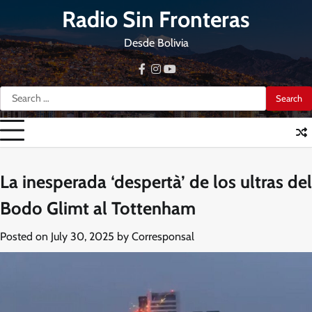
Skip
Radio Sin Fronteras
to
content
Desde Bolivia
facebook
instagram
youtube
Search
for:
La inesperada ‘despertà’ de los ultras del
Bodo Glimt al Tottenham
Posted on
July 30, 2025
by
Corresponsal