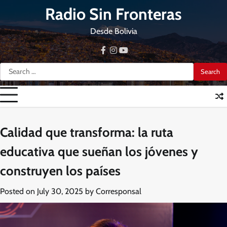
Skip
Radio Sin Fronteras
to
content
Desde Bolivia
facebook
instagram
youtube
Search
for:
Calidad que transforma: la ruta
educativa que sueñan los jóvenes y
construyen los países
Posted on
July 30, 2025
by
Corresponsal