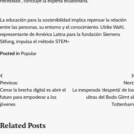
necesidad”, concluye la experta ecuatoriana.
La educación para la sostenibilidad implica repensar la relación
entre las personas, su entorno y el conocimiento. Ulrike Wahl,
representante de América Latina para la fundación Siemens
Stifung, impulsa el método STEM+
Posted in
Popular
Post
Previous:
Next:
navigation
Cerrar la brecha digital es abrir el
La inesperada ‘despertà’ de los
futuro para empoderar a los
ultras del Bodo Glimt al
jóvenes
Tottenham
Related Posts