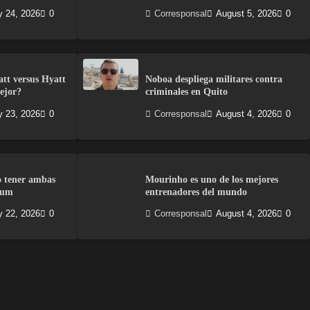
y 24, 2026
0
Corresponsal
August 5, 2026
0
att versus Hyatt
Noboa despliega militares contra
ejor?
criminales en Quito
y 23, 2026
0
Corresponsal
August 4, 2026
0
o tener ambas
Mourinho es uno de los mejores
num
entrenadores del mundo
y 22, 2026
0
Corresponsal
August 4, 2026
0