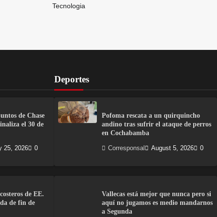
Tecnologia
Deportes
puntos de Chase
Pofoma rescata a un quirquincho
naliza el 30 de
andino tras sufrir el ataque de perros
en Cochabamba
y 25, 2026
0
Corresponsal
August 5, 2026
0
costeros de EE.
Vallecas está mejor que nunca pero si
da de fin de
aquí no jugamos es medio mandarnos
a Segunda