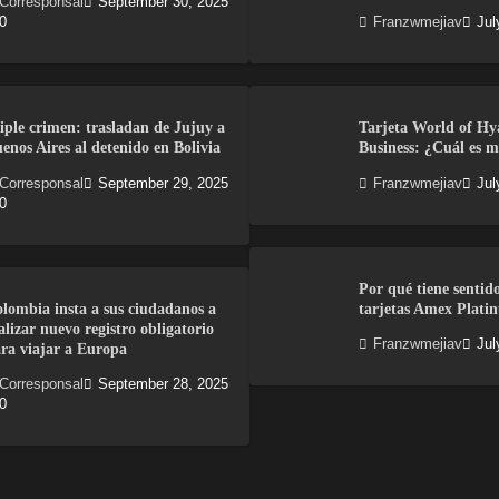
Corresponsal
September 30, 2025
0
Franzwmejiav
Jul
iple crimen: trasladan de Jujuy a
Tarjeta World of Hy
enos Aires al detenido en Bolivia
Business: ¿Cuál es m
Corresponsal
September 29, 2025
Franzwmejiav
Jul
0
Por qué tiene sentid
lombia insta a sus ciudadanos a
tarjetas Amex Plati
alizar nuevo registro obligatorio
Franzwmejiav
Jul
ra viajar a Europa
Corresponsal
September 28, 2025
0