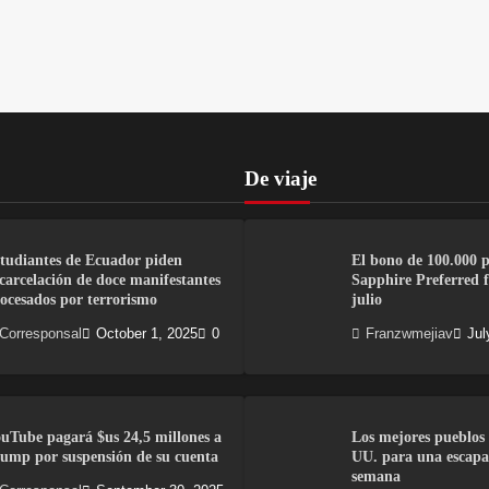
De viaje
tudiantes de Ecuador piden
El bono de 100.000 
carcelación de doce manifestantes
Sapphire Preferred fi
ocesados por terrorismo
julio
Corresponsal
October 1, 2025
0
Franzwmejiav
Jul
uTube pagará $us 24,5 millones a
Los mejores pueblos 
ump por suspensión de su cuenta
UU. para una escapa
semana