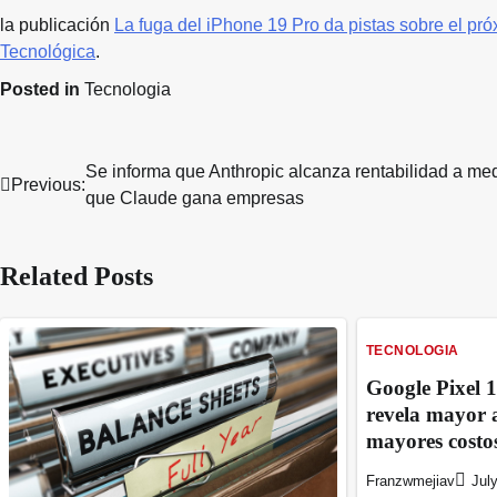
la publicación
La fuga del iPhone 19 Pro da pistas sobre el pr
Tecnológica
.
Posted in
Tecnologia
Se informa que Anthropic alcanza rentabilidad a me
Post
Previous:
que Claude gana empresas
navigation
Related Posts
TECNOLOGIA
Google Pixel 1
revela mayor 
mayores costo
Franzwmejiav
Jul