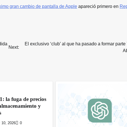
óximo gran cambio de pantalla de Apple
apareció primero en
Rep
dida
El exclusivo ‘club’ al que ha pasado a formar part
Next:
A
1: la fuga de precios
almacenamiento y
s
y 10, 2026
0