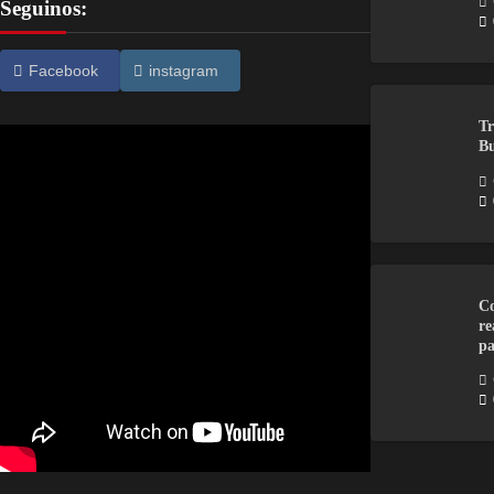
Seguinos:
Facebook
instagram
Tr
Bu
Co
re
pa