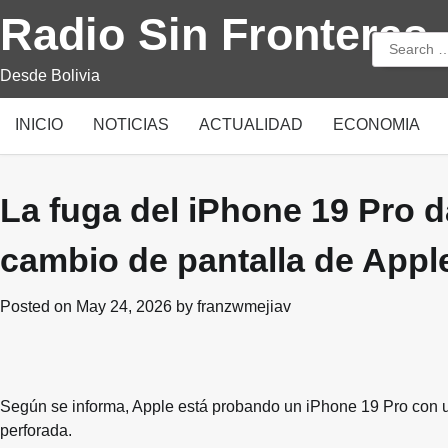
Skip
Radio Sin Fronteras
to
Search
content
for:
Desde Bolivia
INICIO
NOTICIAS
ACTUALIDAD
ECONOMIA
La fuga del iPhone 19 Pro d
cambio de pantalla de Appl
Posted on
May 24, 2026
by
franzwmejiav
Según se informa, Apple está probando un iPhone 19 Pro con u
perforada.