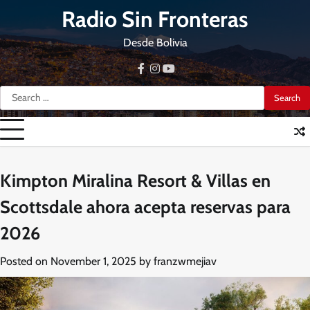
Skip
Radio Sin Fronteras
to
content
Desde Bolivia
facebook
instagram
youtube
Search
for:
Kimpton Miralina Resort & Villas en
Scottsdale ahora acepta reservas para
2026
Posted on
November 1, 2025
by
franzwmejiav