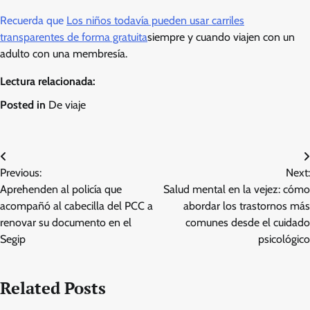
Recuerda que
Los niños todavía pueden usar carriles
transparentes de forma gratuita
siempre y cuando viajen con un
adulto con una membresía.
Lectura relacionada:
Posted in
De viaje
Post
Previous:
Next:
navigation
Aprehenden al policía que
Salud mental en la vejez: cómo
acompañó al cabecilla del PCC a
abordar los trastornos más
renovar su documento en el
comunes desde el cuidado
Segip
psicológico
Related Posts