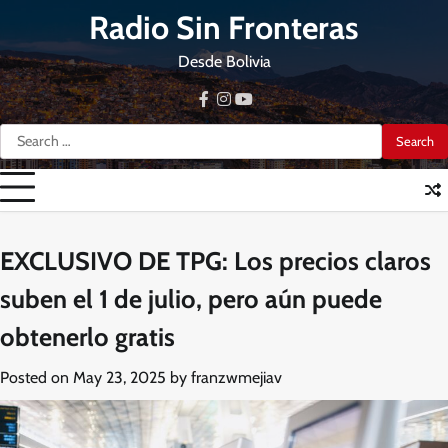
Skip
Radio Sin Fronteras
to
content
Desde Bolivia
facebook
instagram
youtube
Search
for:
EXCLUSIVO DE TPG: Los precios claros
suben el 1 de julio, pero aún puede
obtenerlo gratis
Posted on
May 23, 2025
by
franzwmejiav