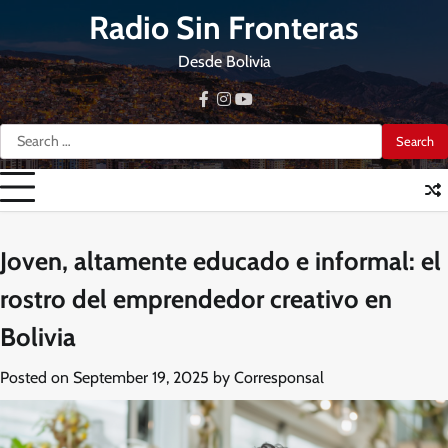
Skip
Radio Sin Fronteras
to
content
Desde Bolivia
facebook
instagram
youtube
Search
for:
Joven, altamente educado e informal: el
rostro del emprendedor creativo en
Bolivia
Posted on
September 19, 2025
by
Corresponsal