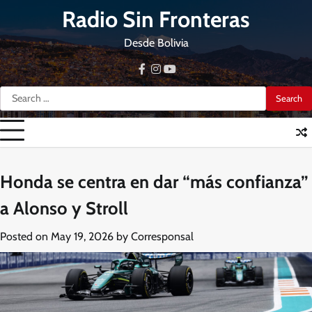
Skip
Radio Sin Fronteras
to
content
Desde Bolivia
facebook
instagram
youtube
Search
for:
Honda se centra en dar “más confianza”
a Alonso y Stroll
Posted on
May 19, 2026
by
Corresponsal