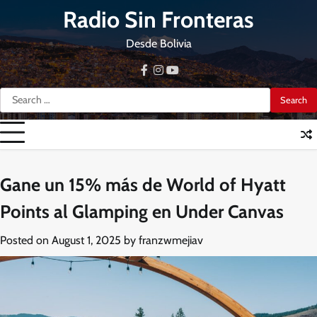
Skip
Radio Sin Fronteras
to
content
Desde Bolivia
facebook
instagram
youtube
Search
for:
Gane un 15% más de World of Hyatt
Points al Glamping en Under Canvas
Posted on
August 1, 2025
by
franzwmejiav