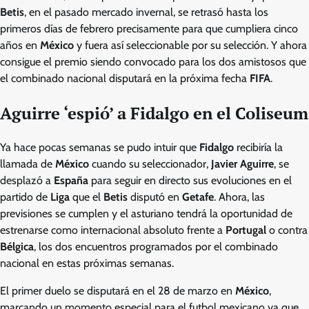
Betis
, en el pasado mercado invernal, se retrasó hasta los
primeros días de febrero precisamente para que cumpliera cinco
años en
México
y fuera así seleccionable por su selección. Y ahora
consigue el premio siendo convocado para los dos amistosos que
el combinado nacional disputará en la próxima fecha
FIFA
.
Aguirre ‘espió’ a Fidalgo en el Coliseum
Ya hace pocas semanas se pudo intuir que
Fidalgo
recibiría la
llamada de
México
cuando su seleccionador,
Javier Aguirre
, se
desplazó a
España
para seguir en directo sus evoluciones en el
partido de
Liga
que el
Betis
disputó en
Getafe
. Ahora, las
previsiones se cumplen y el asturiano tendrá la oportunidad de
estrenarse como internacional absoluto frente a
Portugal
o contra
Bélgica
, los dos encuentros programados por el combinado
nacional en estas próximas semanas.
El primer duelo se disputará en el 28 de marzo en
México
,
marcando un momento especial para el futbol mexicano ya que