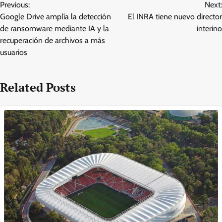
Previous:
Next:
navigation
Google Drive amplía la detección
El INRA tiene nuevo director
de ransomware mediante IA y la
interino
recuperación de archivos a más
usuarios
Related Posts