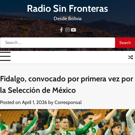
Skip
Radio Sin Fronteras
to
content
Desde Bolivia
facebook
instagram
youtube
Search
for:
Fidalgo, convocado por primera vez por
la Selección de México
Posted on
April 1, 2026
by
Corresponsal