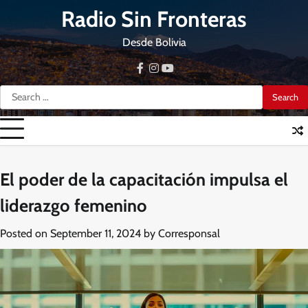
Skip
Radio Sin Fronteras
to
content
Desde Bolivia
facebook
instagram
youtube
Search
for:
El poder de la capacitación impulsa el
liderazgo femenino
Posted on
September 11, 2024
by
Corresponsal