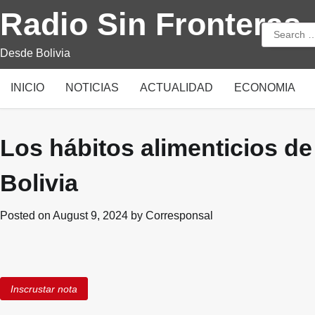
Skip
Radio Sin Fronteras
to
Search
content
for:
Desde Bolivia
INICIO
NOTICIAS
ACTUALIDAD
ECONOMIA
Los hábitos alimenticios d
Bolivia
Posted on
August 9, 2024
by
Corresponsal
Inscrustar nota