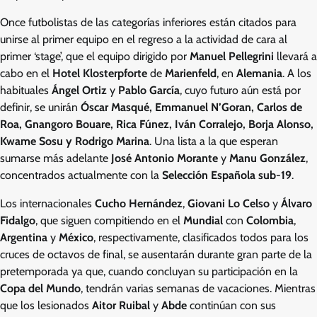
Once futbolistas de las categorías inferiores están citados para
unirse al primer equipo en el regreso a la actividad de cara al
primer ‘stage’, que el equipo dirigido por
Manuel Pellegrini
llevará a
cabo en el
Hotel Klosterpforte
de
Marienfeld
, en
Alemania
. A los
habituales
Ángel Ortiz
y
Pablo García
, cuyo futuro aún está por
definir, se unirán
Óscar Masqué, Emmanuel N’Goran, Carlos de
Roa, Gnangoro Bouare, Rica Fúnez, Iván Corralejo, Borja Alonso,
Kwame Sosu y Rodrigo Marina
. Una lista a la que esperan
sumarse más adelante
José Antonio Morante
y
Manu González
,
concentrados actualmente con la
Selección Española sub-19
.
Los internacionales
Cucho Hernández
,
Giovani Lo Celso
y
Álvaro
Fidalgo
, que siguen compitiendo en el
Mundial
con
Colombia
,
Argentina
y
México
, respectivamente, clasificados todos para los
cruces de octavos de final, se ausentarán durante gran parte de la
pretemporada ya que, cuando concluyan su participación en la
Copa del Mundo
, tendrán varias semanas de vacaciones. Mientras
que los lesionados
Aitor Ruibal
y
Abde
continúan con sus