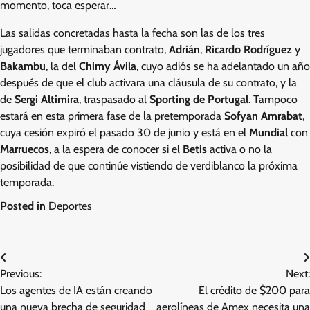
momento, toca esperar…
Las salidas concretadas hasta la fecha son las de los tres
jugadores que terminaban contrato,
Adrián
,
Ricardo Rodríguez
y
Bakambu
, la del
Chimy Ávila
, cuyo adiós se ha adelantado un año
después de que el club activara una cláusula de su contrato, y la
de
Sergi Altimira
, traspasado al
Sporting de Portugal
. Tampoco
estará en esta primera fase de la pretemporada
Sofyan Amrabat
,
cuya cesión expiró el pasado 30 de junio y está en el
Mundial
con
Marruecos
, a la espera de conocer si el
Betis
activa o no la
posibilidad de que continúe vistiendo de verdiblanco la próxima
temporada.
Posted in
Deportes
Post
Previous:
Next:
navigation
Los agentes de IA están creando
El crédito de $200 para
una nueva brecha de seguridad
aerolíneas de Amex necesita una