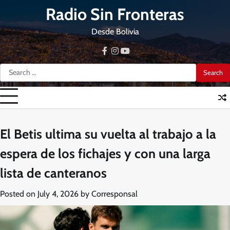
Skip
Radio Sin Fronteras
to
content
Desde Bolivia
facebook
instagram
youtube
Search
for:
El Betis ultima su vuelta al trabajo a la
espera de los fichajes y con una larga
lista de canteranos
Posted on
July 4, 2026
by
Corresponsal