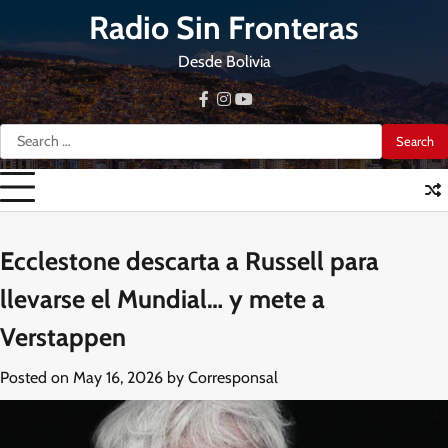
Skip
Radio Sin Fronteras
to
content
Desde Bolivia
facebook
instagram
youtube
Search
for:
Ecclestone descarta a Russell para
llevarse el Mundial… y mete a
Verstappen
Posted on
May 16, 2026
by
Corresponsal