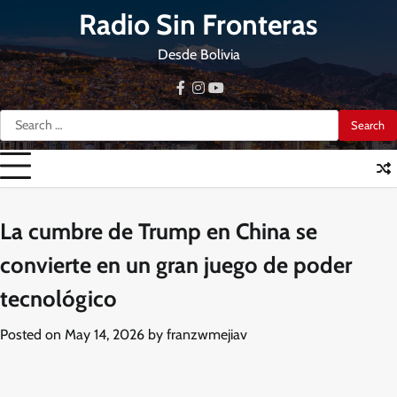
Skip
Radio Sin Fronteras
to
content
Desde Bolivia
facebook
instagram
youtube
Search
for:
La cumbre de Trump en China se
convierte en un gran juego de poder
tecnológico
Posted on
May 14, 2026
by
franzwmejiav